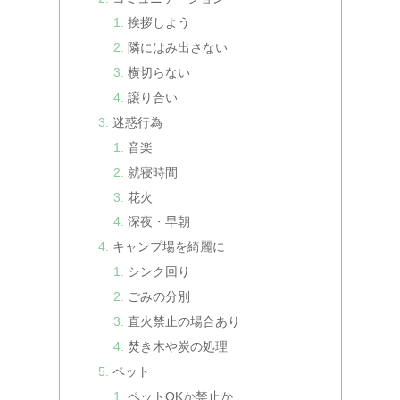
挨拶しよう
隣にはみ出さない
横切らない
譲り合い
迷惑行為
音楽
就寝時間
花火
深夜・早朝
キャンプ場を綺麗に
シンク回り
ごみの分別
直火禁止の場合あり
焚き木や炭の処理
ペット
ペットOKか禁止か