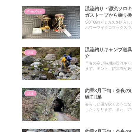
渓流釣り・源流ソロキ
CampGear
ガストーブから乗り
SOTOのアミカスを購入
パワーマイクロマックスウル
渓流釣りキャンプ道具
渓流
介
早春の寒い時期の渓流キャ
ます。テント、防寒着が必要
釣果3月下旬：奈良の
渓流
WITH弟
春らしい風が吹くようにな
したくなります。また、アウ
釣果3月下旬：奈良の