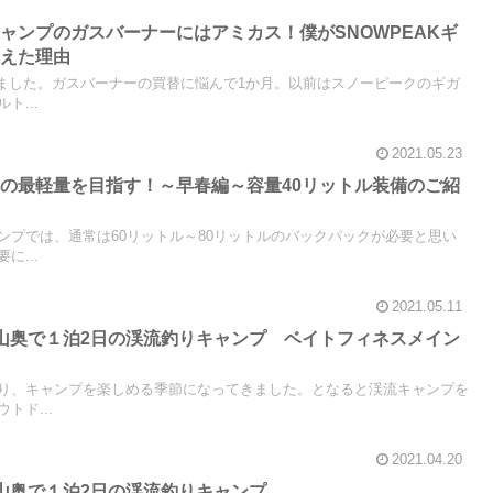
ャンプのガスバーナーにはアミカス！僕がSNOWPEAKギ
換えた理由
しました。ガスバーナーの買替に悩んで1か月。以前はスノーピークのギガ
ト...
2021.05.23
の最軽量を目指す！～早春編～容量40リットル装備のご紹
ンプでは、通常は60リットル～80リットルのバックパックが必要と思い
に...
2021.05.11
山奥で１泊2日の渓流釣りキャンプ ベイトフィネスメイン
り、キャンプを楽しめる季節になってきました。となると渓流キャンプを
トド...
2021.04.20
山奥で１泊2日の渓流釣りキャンプ